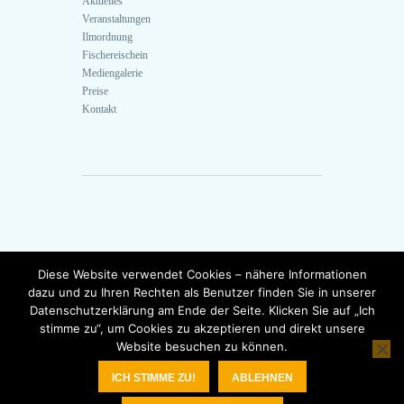
Aktuelles
Veranstaltungen
Ilmordnung
Fischereischein
Mediengalerie
Preise
Kontakt
Diese Website verwendet Cookies – nähere Informationen
dazu und zu Ihren Rechten als Benutzer finden Sie in unserer
Datenschutzerklärung am Ende der Seite. Klicken Sie auf „Ich
stimme zu“, um Cookies zu akzeptieren und direkt unsere
Website besuchen zu können.
Copyright © Erster Weimarer Angelverein e.V. | Alle
Rechte vorbehalten. |
Impressum
|
ICH STIMME ZU!
ABLEHNEN
Datenschutzhinweise