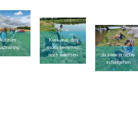
Auf zum
Kuck mal, der
rftraining
muss bestimmt
noch wachsen
da kann ja nichts
schiefgehen