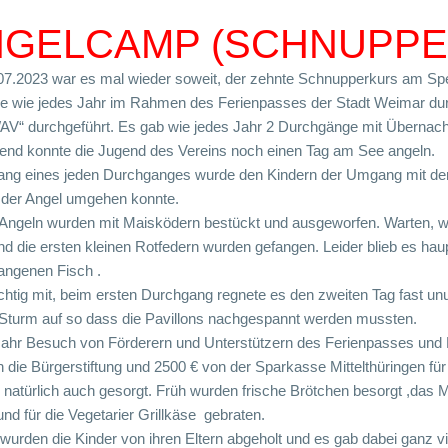
GELCAMP (SCHNUPPE
7.2023 war es mal wieder soweit, der zehnte Schnupperkurs am Sp
e wie jedes Jahr im Rahmen des Ferienpasses der Stadt Weimar dur
V“ durchgeführt. Es gab wie jedes Jahr 2 Durchgänge mit Übernach
nd konnte die Jugend des Vereins noch einen Tag am See angeln.
ng eines jeden Durchganges wurde den Kindern der Umgang mit der
it der Angel umgehen konnte.
e Angeln wurden mit Maisködern bestückt und ausgeworfen. Warten, w
nd die ersten kleinen Rotfedern wurden gefangen. Leider blieb es hau
fangenen Fisch .
 richtig mit, beim ersten Durchgang regnete es den zweiten Tag fast 
Sturm auf so dass die Pavillons nachgespannt werden mussten.
r Besuch von Förderern und Unterstützern des Ferienpasses und Bü
ie Bürgerstiftung und 2500 € von der Sparkasse Mittelthüringen für
 natürlich auch gesorgt. Früh wurden frische Brötchen besorgt ,das
nd für die Vegetarier Grillkäse gebraten.
urden die Kinder von ihren Eltern abgeholt und es gab dabei ganz v