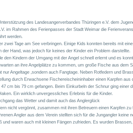
Unterstützung des Landesangerverbandes Thüringen e.V. dem Jugend
.V. im Rahmen des Ferienpasses der Stadt Weimar die Ferienverans
hrt werden.
r zwei Tage am See verbringen. Einige Kids konnten bereits mit ein
 der Hand, was jedoch für keines der Kinder ein Problem darstellte.
den Kindern der Umgang mit der Angel schnell erlernt und es konnte
rwarten an ihre Angelplätze zu kommen, um große Fische aus dem S
t nur Angeltage ,sondern auch Fangtage. Neben Rotfedern und Brass
stellung durch Erwachsene Fischereischeininhaber einen Karpfen aus
47 cm bis 79 cm gefangen. Beim Einkurbeln der Schnur ging einer d
ken. Ein wirklich unvergessliches Erlebnis für die Kinder.
rchgang das Wetter und damit auch das Anglerglück
ern nicht vergönnt, zusammen mit ihren Betreuern einen Karpfen zu 
renen Angler aus dem Verein stellten sich für die Jungangler keine
ß und waren auch mit kleinen Fängen zufrieden. Es wurden Brassen, P