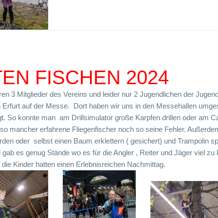
TEN FISCHEN 2024
n 3 Mitglieder des Vereins und leider nur 2 Jugendlichen der Juge
n Erfurt auf der Messe. Dort haben wir uns in den Messehallen umg
. So konnte man am Drillsimulator große Karpfen drillen oder am Ca
t so mancher erfahrene Fliegenfischer noch so seine Fehler. Außerd
den oder selbst einen Baum erklettern ( gesichert) und Trampolin s
ll gab es genug Stände wo es für die Angler , Reiter und Jäger viel z
die Kinder hatten einen Erlebnisreichen Nachmittag.