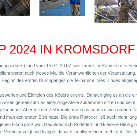
 2024 IN KROMSDORF
nupperkurs) fand vom 15.07 -20.07. wie immer im Rahmen des Ferie
icht waren auch dieses Mal die Verantwortlichen der Veranstaltung.
or Beginn des ersten Durchganges die Teilnahme ihres Kindes abgesa
werfen und Einholen des Köders erlernt . Danach ging es an die ein
ige wollen gemeinsam an einer Angelstelle zusammen sitzen und beim
gelschnüre. Aber mit der Zeit konnte man das schon etwas ordnen. N
und man den ersten Biss hatte. Die erste Rotfeder ließ auch nicht lan
genen Fisch groß war. Hauptsächlich Rotfedern und kleinere Bleie g
 Verein gezeigt und klappte danach im allgemeinen recht gut. Die kl