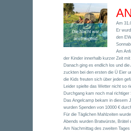
AN
Am 31.0
Er wurd
Die Nacht war
den EWA
anstrengend
Sonnabe
Am Anfa
der Kinder innerhalb kurzer Zeit m
Danach ging es endlich los und di
zuckten bei den ersten die Ü Eier u
die Kids freuten sich über jeden ge
Leider spielte das Wetter nicht so
Durchgang kam noch mal richtiger 
Das Angelcamp bekam in diesem Jah
wurden Spenden von 10000 € durch d
Für die Täglichen Mahlzeiten wurde
Abends wurden Bratwürste, Brätel u
Am Nachmittag des zweiten Tages w