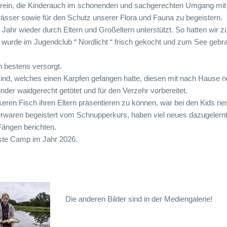
rein, die Kinderauch im schonenden und sachgerechten Umgang mit 
sser sowie für den Schutz unserer Flora und Fauna zu begeistern.
ahr wieder durch Eltern und Großeltern unterstützt. So hatten wir 
 wurde im Jugendclub “ Nordlicht “ frisch gekocht und zum See gebr
n bestens versorgt.
Kind, welches einen Karpfen gefangen hatte, diesen mit nach Hause
der waidgerecht getötet und für den Verzehr vorbereitet.
keren Fisch ihren Eltern präsentieren zu können, war bei den Kids ries
rwaren begeistert vom Schnupperkurs, haben viel neues dazugelernt 
Fängen berichten.
ste Camp im Jahr 2026.
Die anderen Bilder sind in der Mediengalerie!