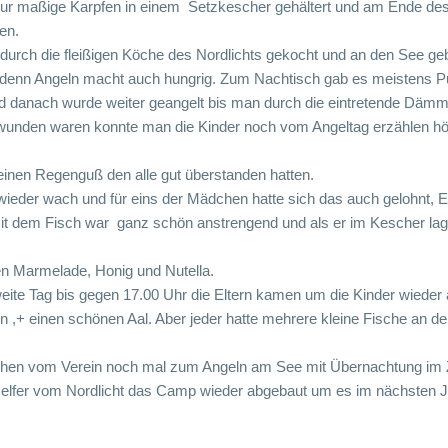
 nur maßige Karpfen in einem Setzkescher gehältert und am Ende d
en.
urch die fleißigen Köche des Nordlichts gekocht und an den See geb
 denn Angeln macht auch hungrig. Zum Nachtisch gab es meistens Pud
nd danach wurde weiter geangelt bis man durch die eintretende Däm
wunden waren konnte man die Kinder noch vom Angeltag erzählen hö
leinen Regenguß den alle gut überstanden hatten.
ieder wach und für eins der Mädchen hatte sich das auch gelohnt, Ei
 dem Fisch war ganz schön anstrengend und als er im Kescher lag w
n Marmelade, Honig und Nutella.
zweite Tag bis gegen 17.00 Uhr die Eltern kamen um die Kinder wieder
en ,+ einen schönen Aal. Aber jeder hatte mehrere kleine Fische an d
ichen vom Verein noch mal zum Angeln am See mit Übernachtung im
Helfer vom Nordlicht das Camp wieder abgebaut um es im nächsten J