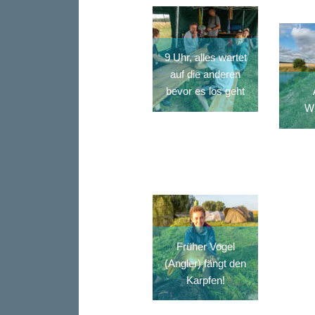
9 Uhr, alles wartet
auf die anderen
bevor es los geht
Wu
Früher Vogel
(Angler) fängt den
Karpfen!