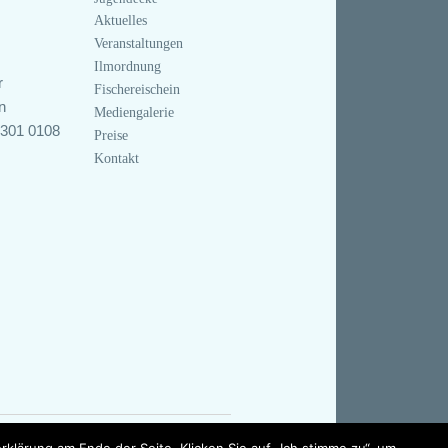
Aktuelles
Veranstaltungen
Ilmordnung
r
Fischereischein
n
Mediengalerie
0301 0108
Preise
Kontakt
lärung am Ende der Seite. Klicken Sie auf „Ich stimme zu“, um