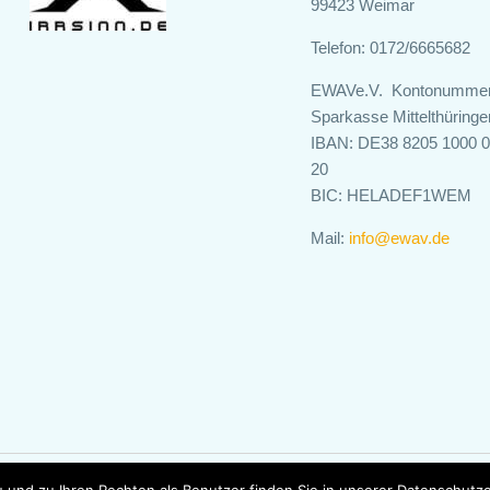
99423 Weimar
Telefon: 0172/6665682
EWAVe.V. Kontonumme
Sparkasse Mittelthüringe
IBAN: DE38 8205 1000 
20
BIC: HELADEF1WEM
Mail:
info@ewav.de
und zu Ihren Rechten als Benutzer finden Sie in unserer Datenschutzerk