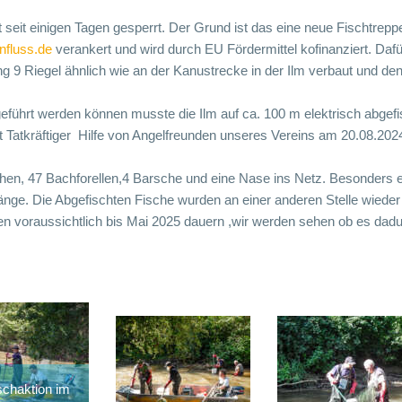
seit einigen Tagen gesperrt. Der Grund ist das eine neue Fischtreppe
nfluss.de
verankert und wird durch EU Fördermittel kofinanziert. Da
 9 Riegel ähnlich wie an der Kanustrecke in der Ilm verbaut und de
geführt werden können musste die Ilm auf ca. 100 m elektrisch abgefi
 Tatkräftiger Hilfe von Angelfreunden unseres Vereins am 20.08.2024
hen, 47 Bachforellen,4 Barsche und eine Nase ins Netz. Besonders er
änge. Die Abgefischten Fische wurden an einer anderen Stelle wieder 
den voraussichtlich bis Mai 2025 dauern ,wir werden sehen ob es da
schaktion im